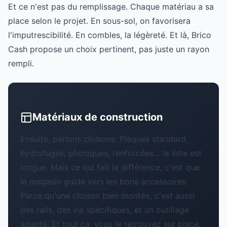
Et ce n'est pas du remplissage. Chaque matériau a sa
place selon le projet. En sous-sol, on favorisera
l'imputrescibilité. En combles, la légèreté. Et là, Brico
Cash propose un choix pertinent, pas juste un rayon
rempli.
Matériaux de construction
Ensuite, parlons cloisons. Plaques standard,
hydrofuges, phoniques, renforcées… la liste est
longue. Mais ce qui fait la différence, c'est que
le magasin guide vers les bons accessoires.
Parce qu'une cloison bien montée, c'est aussi
des rails, des vis spécifiques, et un outillage
adapté. Et tout ça, vous le retrouvez sur place.