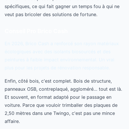
spécifiques, ce qui fait gagner un temps fou à qui ne
veut pas bricoler des solutions de fortune.
Conseil Pro Brico Cash
En 2026, Brico Cash a renforcé son rayon matériaux
écologiques avec des isolants biosourcés et des
peintures à faible impact environnemental. Un vrai
plus pour les projets de rénovation responsable.
Enfin, côté bois, c'est complet. Bois de structure,
panneaux OSB, contreplaqué, aggloméré… tout est là.
Et souvent, en format adapté pour le passage en
voiture. Parce que vouloir trimballer des plaques de
2,50 mètres dans une Twingo, c'est pas une mince
affaire.