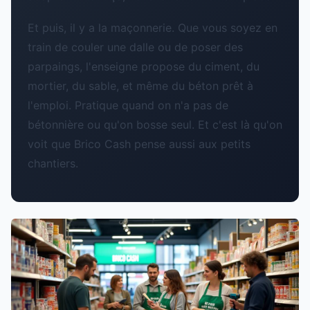
Et puis, il y a la maçonnerie. Que vous soyez en
train de couler une dalle ou de poser des
parpaings, l'enseigne propose du ciment, du
mortier, du sable, et même du béton prêt à
l'emploi. Pratique quand on n'a pas de
bétonnière ou qu'on bosse seul. Et c'est là qu'on
voit que Brico Cash pense aussi aux petits
chantiers.