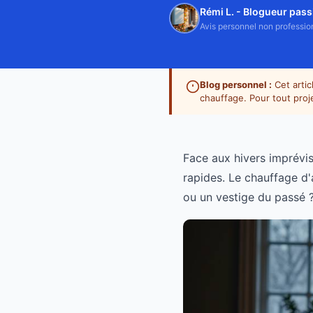
Rémi L. - Blogueur pas
Avis personnel non professionn
Blog personnel :
Cet artic
chauffage. Pour tout proje
Face aux hivers imprévisi
rapides. Le chauffage d'a
ou un vestige du passé ?