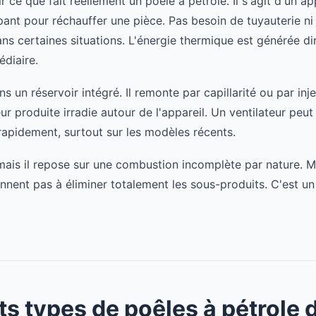
sir ce que fait réellement un poêle à pétrole. Il s'agit d'un 
ant pour réchauffer une pièce. Pas besoin de tuyauterie ni d
dans certaines situations. L'énergie thermique est générée d
diaire.
s un réservoir intégré. Il remonte par capillarité ou par inje
ur produite irradie autour de l'appareil. Un ventilateur peut
 rapidement, surtout sur les modèles récents.
mais il repose sur une combustion incomplète par nature. M
nent pas à éliminer totalement les sous-produits. C'est un 
ts types de poêles à pétrole 