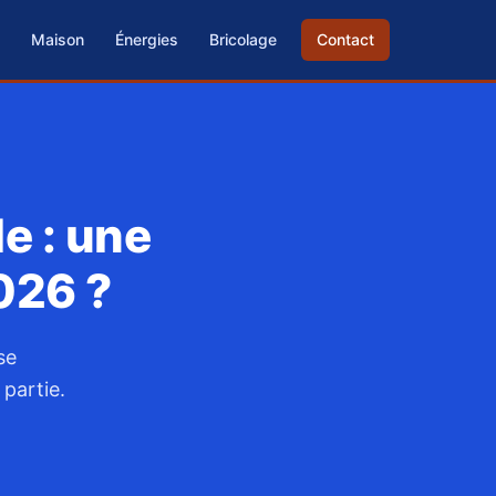
Maison
Énergies
Bricolage
Contact
e : une
026 ?
se
 partie.