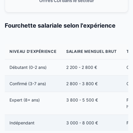
Offres CDI dans le secteur
Fourchette salariale selon l'expérience
NIVEAU D'EXPÉRIENCE
SALAIRE MENSUEL BRUT
TY
Débutant (0-2 ans)
2 200 - 2 800 €
CDI
Confirmé (3-7 ans)
2 800 - 3 800 €
CDI
Expert (8+ ans)
3 800 - 5 500 €
Fre
ha
Indépendant
3 000 - 8 000 €
Fre