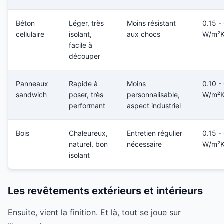
Béton
Léger, très
Moins résistant
0.15 -
cellulaire
isolant,
aux chocs
W/m²
facile à
découper
Panneaux
Rapide à
Moins
0.10 -
sandwich
poser, très
personnalisable,
W/m²
performant
aspect industriel
Bois
Chaleureux,
Entretien régulier
0.15 -
naturel, bon
nécessaire
W/m²
isolant
Les revêtements extérieurs et intérieurs
Ensuite, vient la finition. Et là, tout se joue sur