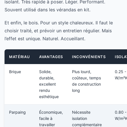
isolant. Très rapide à poser. Léger. Performant.
Souvent utilisé dans les vérandas en kit.
Et enfin, le bois. Pour un style chaleureux. Il faut le
choisir traité, et prévoir un entretien régulier. Mais
l’effet est unique. Naturel. Accueillant.
MATÉRIAU
AVANTAGES
INCONVÉNIENTS
ISOLA
Brique
Solide,
Plus lourd,
0.25 -
durable,
coûteux, temps
W/m²
excellent
de construction
rendu
long
esthétique
Parpaing
Économique,
Nécessite
0.80 -
facile à
isolation
W/m²
travailler
complémentaire